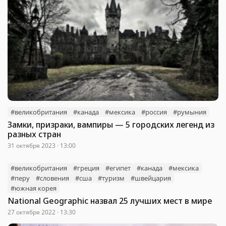
#великобритания
#канада
#мексика
#россия
#румыния
Замки, призраки, вампиры — 5 городских легенд из
разных стран
31 октября 2023 · 13:00
#великобритания
#греция
#египет
#канада
#мексика
#перу
#словения
#сша
#туризм
#швейцария
#южная корея
National Geographic назвал 25 лучших мест в мире
27 октября 2022 · 13:30