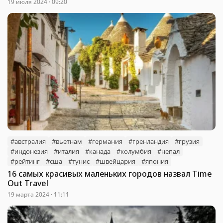
19 июля 2024 · 09:20
#австралия
#вьетнам
#германия
#гренландия
#грузия
#индонезия
#италия
#канада
#колумбия
#непал
#рейтинг
#сша
#тунис
#швейцария
#япония
16 самых красивых маленьких городов назвал Time
Out Travel
19 марта 2024 · 11:11