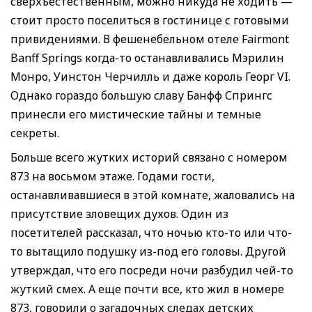
сверхъестественным, можно никуда не ходить —
стоит просто поселиться в гостинице с готовыми
привидениями. В фешенебельном отеле Fairmont
Banff Springs когда-то останавливались Мэрилин
Монро, Уинстон Черчилль и даже король Георг VI.
Однако гораздо большую славу Банфф Спрингс
принесли его мистические тайны и темные
секреты.
Больше всего жутких историй связано с номером
873 на восьмом этаже. Годами гости,
останавливавшиеся в этой комнате, жаловались на
присутствие зловещих духов. Один из
посетителей рассказал, что ночью кто-то или что-
то вытащило подушку из-под его головы. Другой
утверждал, что его посреди ночи разбудил чей-то
жуткий смех. А еще почти все, кто жил в номере
873, говорили о загадочных следах детских