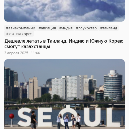
#авиакомпании
#авиация
#индия
#лоукостер
#таиланд
#южная корея
Дешевле летать в Таиланд, Индию и Южную Корею
смогут казахстанцы
3 апреля 2025 · 11:44