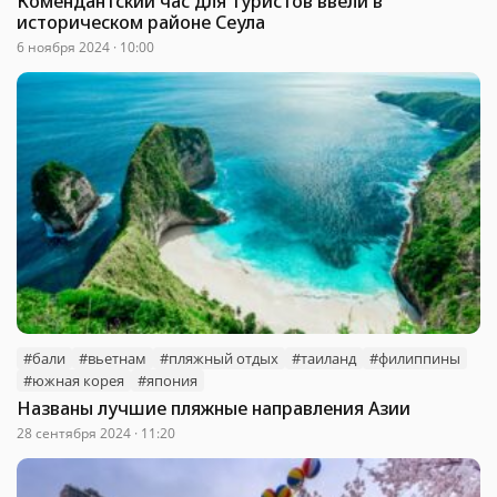
Комендантский час для туристов ввели в
историческом районе Сеула
6 ноября 2024 · 10:00
#бали
#вьетнам
#пляжный отдых
#таиланд
#филиппины
#южная корея
#япония
Названы лучшие пляжные направления Азии
28 сентября 2024 · 11:20