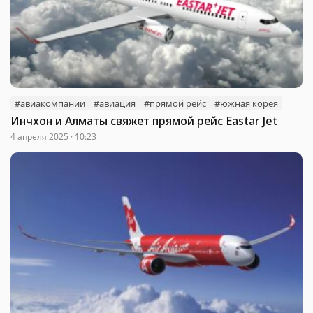
#авиакомпании
#авиация
#прямой рейс
#южная корея
Инчхон и Алматы свяжет прямой рейс Eastar Jet
4 апреля 2025 · 10:23