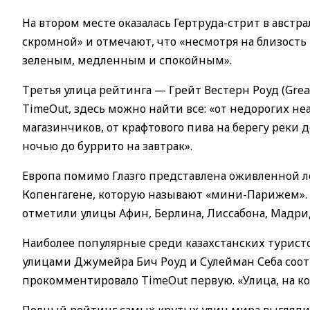
На втором месте оказалась Гертруда-стрит в авст
скромной» и отмечают, что «несмотря на близость 
зеленым, медленным и спокойным».
Третья улица рейтинга — Грейт Вестерн Роуд (Great
TimeOut, здесь можно найти все: «от недорогих 
магазинчиков, от крафтового пива на берегу реки
ночью до буррито на завтрак».
Европа помимо Глазго представлена оживленной 
Копенгагене, которую называют «мини-Парижем». А
отметили улицы Афин, Берлина, Лиссабона, Мадри
Наиболее популярные среди казахстанских турист
улицами Джумейра Бич Роуд и Сулейман Себа соотв
прокомментировало TimeOut первую. «Улица, на ко
Полный рейтинг самых крутых улиц мира выглядит