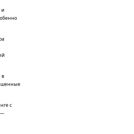
 и
собенно
ра
ей
 в
рошенные
нге с
 —