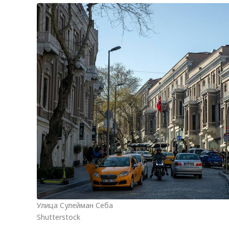
Улица Сулейман Себа
Shutterstock