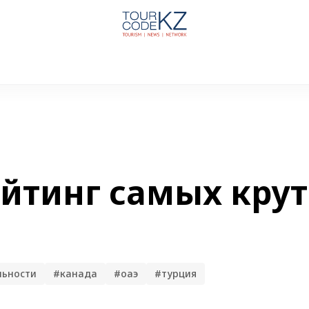
ейтинг самых кру
льности
#канада
#оаэ
#турция