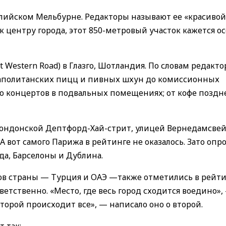
ралийском Мельбурне. Редакторы называют ее «красивой
к центру города, этот 850-метровый участок кажется о
 Western Road) в Глазго, Шотландия. По словам редакто
неаполитанских пицц и пивных шхун до комиссионных
 до концертов в подвальных помещениях; от кофе поздн
лондонской Дептфорд-Хай-стрит, улицей Вернедамсвей
 вот самого Парижа в рейтинге не оказалось. Зато оп
да, Барселоны и Дублина.
ов страны — Турция и ОАЭ —также отметились в рейти
етственно. «Место, где весь город сходится воедино»,
торой происходит все», — написало оно о второй.
 так: