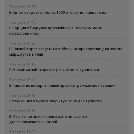
7 августа 15:51
В Китае откроется более 1000 отелей до конца года
7 августа 14:40
В Турции обнаружен крупнейший в Эгейском море
коралловый лес
7 августа 14:23
В Южной Корее запустили мобильное приложение для поиска
маршрутов в тени
7 августа 14:12
В Малайзии наблюдается резкий рост турпотока
7 августа 13:43
В Таиланде внедрят новые правила гражданской авиации
6 августа 21:19
Стоунхендж откроет закрытую зону для туристов
6 августа 17:16
В Италии продлили время работы главных
достопримечательностей
6 августа 17:00