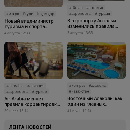
#türsab
#анталья
#аэропорты
#турция
#мтсрк
#туристік қамқор
В аэропорту Антальи
Новый вице-министр
изменились правила
туризма и спорта
встречи туристов
Казахстана
3 августа 13:35
4 августа 12:33
познакомился с работой
«Туристік Қамқор»
#kompas
#алаколь
#airarabia
#авиация
#казахстан
#аэропорты
#туризм
Восточный Алаколь: как
Air Arabia меняет
один из главных
правила корректировки
курортов Казахстана
персональных данных
21 июля 14:43
30 июля 15:14
меняет формат отдыха
ЛЕНТА НОВОСТЕЙ