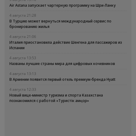
Air Astana запускает чартерную программу на Шри-Ланку
4 августа 21:28
В Турцию может вернуться международный сервис по
бронированию жилья
4 августа 21:06
Италия приостановила действие Шенгена для пассажиров из
Испании
4 августа 13:53
Названы лучшие страны мира для цифровых кочевников
4 августа 13:13
В Армении появится первый отель премиум-бренда Hyatt
4 августа 12:33
Новый вице-министр туризма и спорта Казахстана
познакомился с работой «Туристік Қамқор»