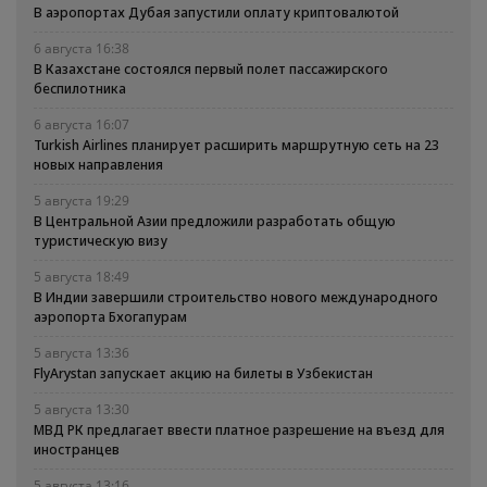
В аэропортах Дубая запустили оплату криптовалютой
6 августа 16:38
В Казахстане состоялся первый полет пассажирского
беспилотника
6 августа 16:07
Turkish Airlines планирует расширить маршрутную сеть на 23
новых направления
5 августа 19:29
В Центральной Азии предложили разработать общую
туристическую визу
5 августа 18:49
В Индии завершили строительство нового международного
аэропорта Бхогапурам
5 августа 13:36
FlyArystan запускает акцию на билеты в Узбекистан
5 августа 13:30
МВД РК предлагает ввести платное разрешение на въезд для
иностранцев
5 августа 13:16