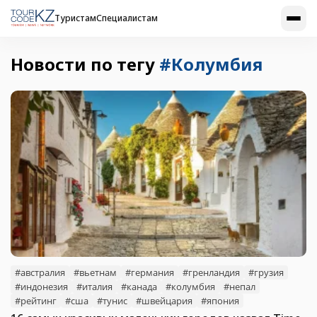
Туристам
Специалистам
Новости по тегу
#Колумбия
#австралия
#вьетнам
#германия
#гренландия
#грузия
#индонезия
#италия
#канада
#колумбия
#непал
#рейтинг
#сша
#тунис
#швейцария
#япония