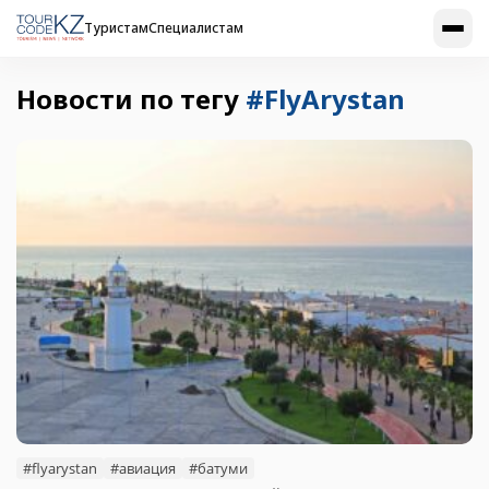
Туристам
Специалистам
Новости по тегу
#FlyArystan
#flyarystan
#авиация
#батуми