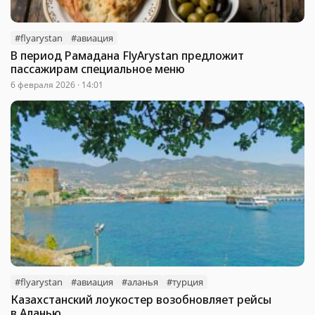
#flyarystan
#авиация
В период Рамадана FlyArystan предложит
пассажирам специальное меню
6 февраля 2026 · 14:01
#flyarystan
#авиация
#аланья
#турция
Казахстанский лоукостер возобновляет рейсы
в Аланью