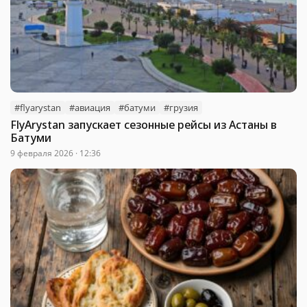
#flyarystan
#авиация
#батуми
#грузия
FlyArystan запускает сезонные рейсы из Астаны в
Батуми
9 февраля 2026 · 12:36