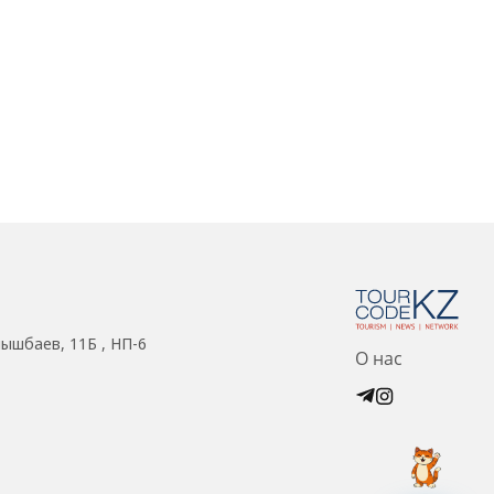
нышбаев, 11Б , НП-6
О нас