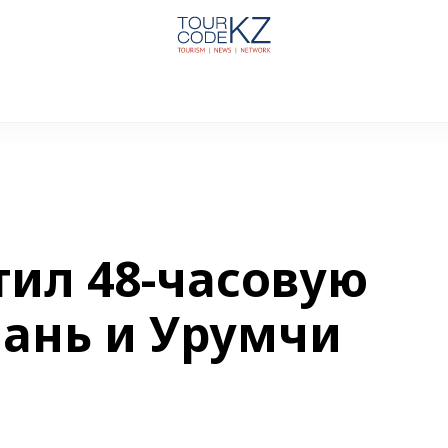
стил 48-часовую
иань и Урумчи