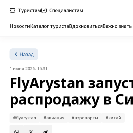
Туристам
Специалистам
Новости
Каталог туриста
Вдохновиться
Важно знать
Назад
1 июня 2026, 15:31
FlyArystan запу
распродажу в С
#flyarystan
#авиация
#аэропорты
#китай