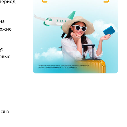
 период
на
можно
у:
ервые
а
ся в