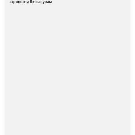
аэропорта Бхогапурам