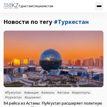
Туристам
Специалистам
Новости по тегу
#Туркестан
#flyarystan
#авиация
#алматы
#астана
#аэропорты
#туркестан
#шымкент
84 рейса из Астаны: FlyArystan расширяет полетную