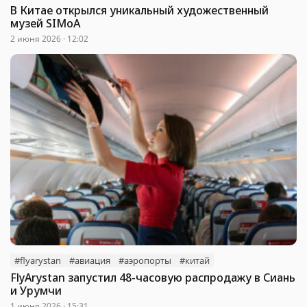
В Китае открылся уникальный художественный
музей SIMoA
2 июня 2026 · 12:02
#flyarystan
#авиация
#аэропорты
#китай
FlyArystan запустил 48-часовую распродажу в Сиань
и Урумчи
1 июня 2026 · 15:31