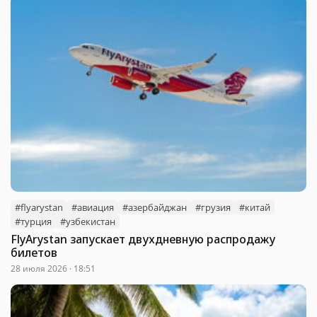
#flyarystan
#авиация
#азербайджан
#грузия
#китай
#турция
#узбекистан
FlyArystan запускает двухдневную распродажу
билетов
28 июля 2026 · 18:51