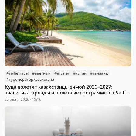
#selfietravel
#вьетнам
#египет
#китай
#таиланд
#туроператорказахстана
Куда полетят казахстанцы зимой 2026–2027:
аналитика, тренды и полетные программы от Selfie
Travel
25 июня 2026 · 15:16