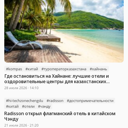
#kompas
#китай
#туроператорказахстана
#хайнань
Где остановиться на Хайнане: лучшие отели и
оздоровительные центры для казахстанских
туристов
28 июля 2026 · 14:10
#hi-techzonechengdu
#radisson
#достопримечательности
#китай
#отели
#чэнду
Radisson открыл флагманский отель в китайском
Чэнду
21 июля 2026 · 21:20