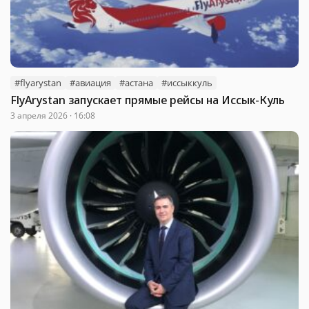
#flyarystan
#авиация
#астана
#иссыккуль
FlyArystan запускает прямые рейсы на Иссык-Куль
3 апреля 2026 · 16:08