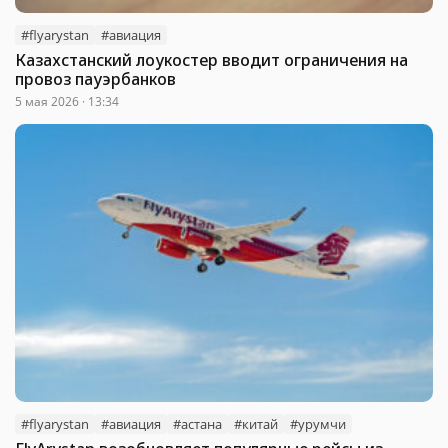
#flyarystan
#авиация
Казахстанский лоукостер вводит ограничения на
провоз пауэрбанков
5 мая 2026 · 13:34
#flyarystan
#авиация
#астана
#китай
#урумчи