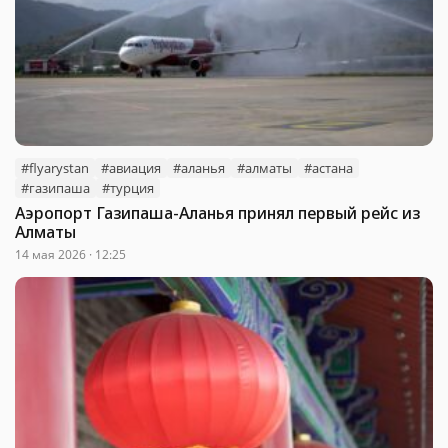
#flyarystan
#авиация
#аланья
#алматы
#астана
#газипаша
#турция
Аэропорт Газипаша-Аланья принял первый рейс из
Алматы
14 мая 2026 · 12:25