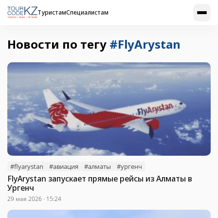
Туристам
Специалистам
Новости по тегу
#FlyArystan
#flyarystan
#авиация
#алматы
#ургенч
FlyArystan запускает прямые рейсы из Алматы в
Ургенч
29 мая 2026 · 15:24