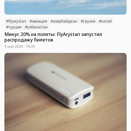
#flyarystan
#авиация
#азербайджан
#грузия
#китай
#турция
#узбекистан
Минус 20% на полеты: FlyArystan запустил
распродажу билетов
5 мая 2026 · 18:39