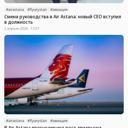
#airastana
#flyarystan
#авиация
Смена руководства в Air Astana: новый СЕО вступил
в должность
2 апреля 2026 · 13:57
#airastana
#flyarystan
#авиация
В Air Astana прогнозируют рост авиарынка