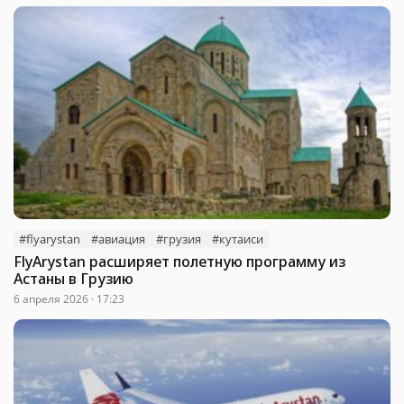
#flyarystan
#авиация
#грузия
#кутаиси
FlyArystan расширяет полетную программу из
Астаны в Грузию
6 апреля 2026 · 17:23