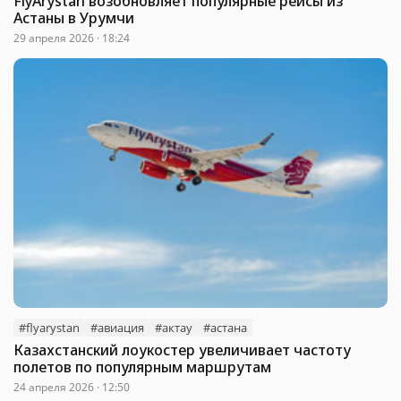
FlyArystan возобновляет популярные рейсы из
Астаны в Урумчи
29 апреля 2026 · 18:24
#flyarystan
#авиация
#актау
#астана
Казахстанский лоукостер увеличивает частоту
полетов по популярным маршрутам
24 апреля 2026 · 12:50