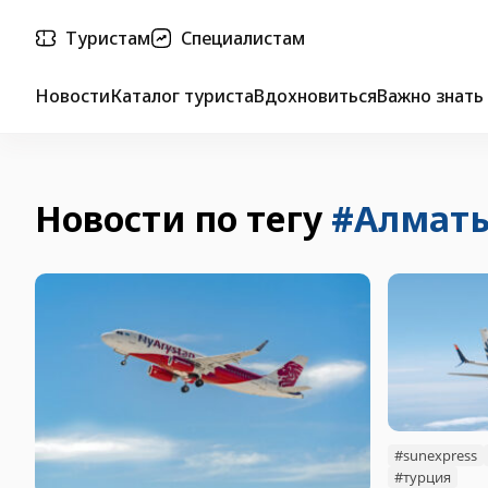
Туристам
Специалистам
Новости
Каталог туриста
Вдохновиться
Важно знать
Новости по тегу
#Алмат
#sunexpress
#турция