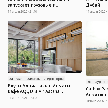
запускает грузовые и
Дубай
пассажирские рейсы в
14 июля 2026 · 21:40
14 июля 2026 · 
Казахстан
#airastana
#алматы
#черногория
#cathaypacific
Вкусы Адриатики в Алматы:
Cathay Pac
кафе AQQU и Air Astana
Алматы 
разыгрывают билеты в
24 июня 2026 · 20:03
авиасоо
3 июня 2026 · 1
Черногорию