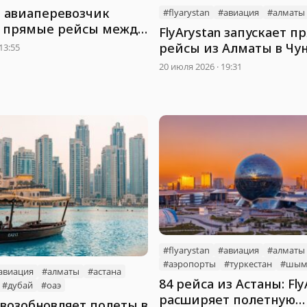
 авиаперевозчик
#flyarystan
#авиация
#алматы
т прямые рейсы между
FlyArystan запускает 
 и Алматы
рейсы из Алматы в Чу
13:55
20 июля 2026 · 19:31
#flyarystan
#авиация
#алматы
#аэропорты
#туркестан
#шым
авиация
#алматы
#астана
84 рейса из Астаны: Fly
#дубай
#оаэ
расширяет полетную
a возобновляет полеты в