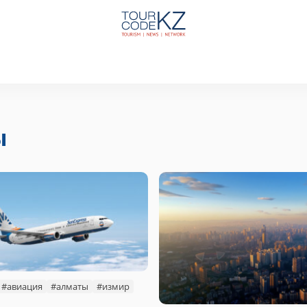
ы
#авиация
#алматы
#измир