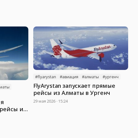
ану
#flyarystan
#авиация
#алматы
#ургенч
FlyArystan запускает прямые
маты
рейсы из Алматы в Ургенч
ия
29 мая 2026 · 15:24
 рейсы из