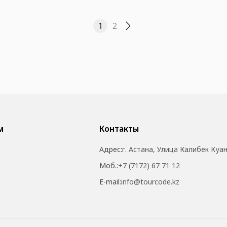
1
2
м
Контакты
Адрес:
г. Астана, Улица Калибек Куа
Моб.:
+7 (7172) 67 71 12
E-mail:
info@tourcode.kz