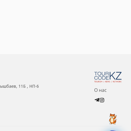
нышбаев, 11Б , НП-6
О нас