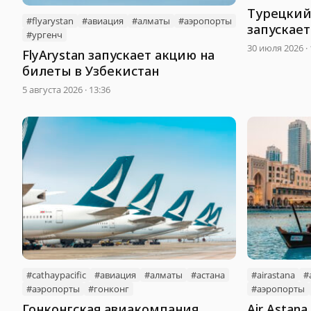
Турецкий
#flyarystan
#авиация
#алматы
#аэропорты
запускае
#ургенч
Измиром
30 июля 2026 · 
FlyArystan запускает акцию на
билеты в Узбекистан
5 августа 2026 · 13:36
#cathaypacific
#авиация
#алматы
#астана
#airastana
#
#аэропорты
#гонконг
#аэропорты
Гонконгская авиакомпания
Air Astan