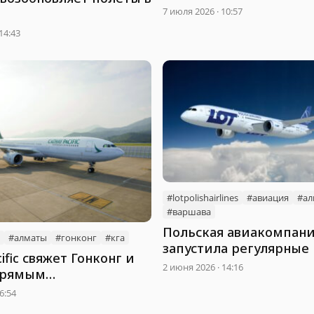
программу по Казахст
7 июля 2026 · 10:57
14:43
#lotpolishairlines
#авиация
#ал
#варшава
Польская авиакомпан
#алматы
#гонконг
#кга
запустила регулярные
ific свяжет Гонконг и
Варшавы в Алматы
2 июня 2026 · 14:16
прямым
бщением
6:54