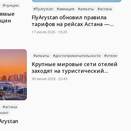
#чунцин
#flyarystan
#авиация
#алматы
#астана
прямые
FlyArystan обновил правила
нцин
тарифов на рейсах Астана —
Алматы
17 июля 2026 · 19:20
#алматы
#достопримечательности
#отели
Крупные мировые сети отелей
заходят на туристический
рынок Алматы
30 июня 2026 · 22:43
#астана
кент
Arystan