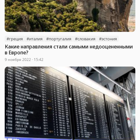
#греция
#италия
#португалия
#словакия
#эстония
Какие направления стали самыми недооцененными
в Европе?
9 ноября 2022 · 15:42