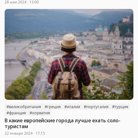
28 мая 2024 · 13:00
#великобритания
#греция
#италия
#португалия
#турция
#франция
#хорватия
В какие европейские города лучше ехать соло-
туристам
22 января 2024 · 17:15