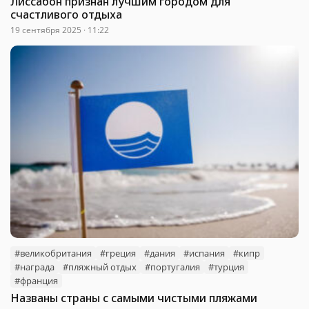
Лиссабон признан лучшим городом для
счастливого отдыха
19 сентября 2025 · 11:22
#великобритания
#греция
#дания
#испания
#кипр
#награда
#пляжный отдых
#португалия
#турция
#франция
Названы страны с самыми чистыми пляжами