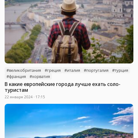
#великобритания
#греция
#италия
#португалия
#турция
#франция
#хорватия
В какие европейские города лучше ехать соло-
туристам
22 января 2024 · 17:15