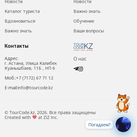
Новости
Новости
Каталог туриста
Важно знать
Вдохновиться
Обучение
Важно знать
Ваши вопросы
Контакты
Адрес:
О нас
г. Астана, Улица Калибек
Куанышбаев, 11Б , НП-6
Моб.:
+7 (7172) 67 71 12
E-mail:
info@tourcode.kz
© TourCode.kz, 2026. Все права защищены
Created with
at ZIZ Inc.
Погадаем?