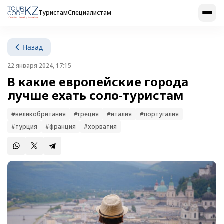
Туристам
Специалистам
Назад
22 января 2024, 17:15
В какие европейские города
лучше ехать соло-туристам
#великобритания
#греция
#италия
#португалия
#турция
#франция
#хорватия