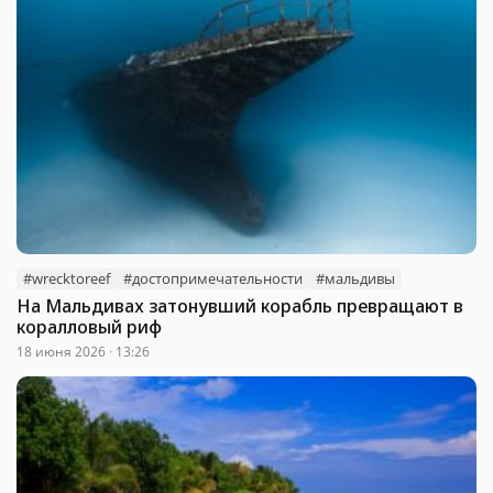
#wrecktoreef
#достопримечательности
#мальдивы
На Мальдивах затонувший корабль превращают в
коралловый риф
18 июня 2026 · 13:26