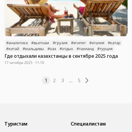
#аналитика
#вьетнам
#грузия
#египет
#италия
#катар
#китай
#мальдивы
#оаэ
#отдых
#таиланд
#турция
Где отдыхали казахстанцы в сентябре 2025 года
17 октября 2025 · 11:10
1
2
3
…
5
Туристам
Специалистам