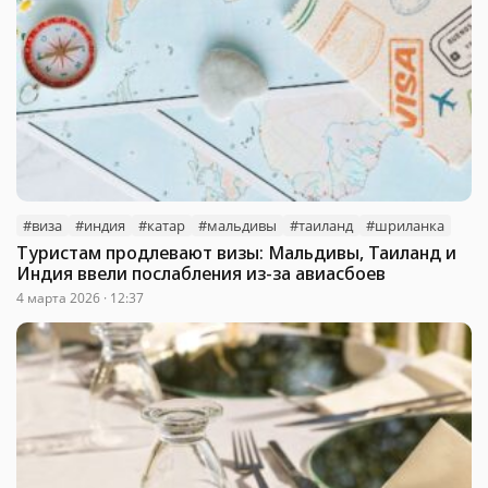
#виза
#индия
#катар
#мальдивы
#таиланд
#шриланка
Туристам продлевают визы: Мальдивы, Таиланд и
Индия ввели послабления из-за авиасбоев
4 марта 2026 · 12:37