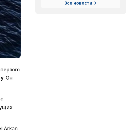
Все новости
 первого
ду
. Он
ет
щущих
l Arkan.