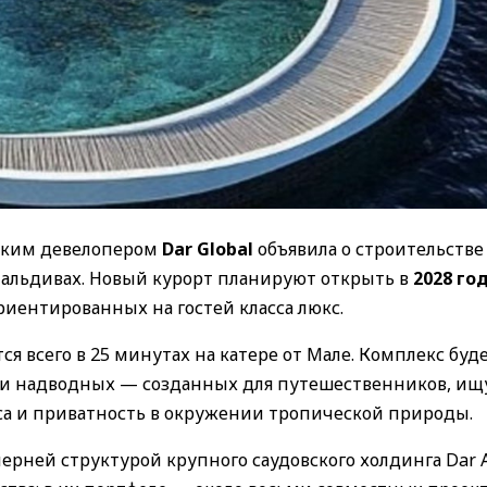
вским девелопером
Dar Global
объявила о строительстве
альдивах. Новый курорт планируют открыть в
2028 го
риентированных на гостей класса люкс.
тся всего в 25 минутах на катере от Мале. Комплекс буд
 и надводных — созданных для путешественников, и
са и приватность в окружении тропической природы.
черней структурой крупного саудовского холдинга Dar A