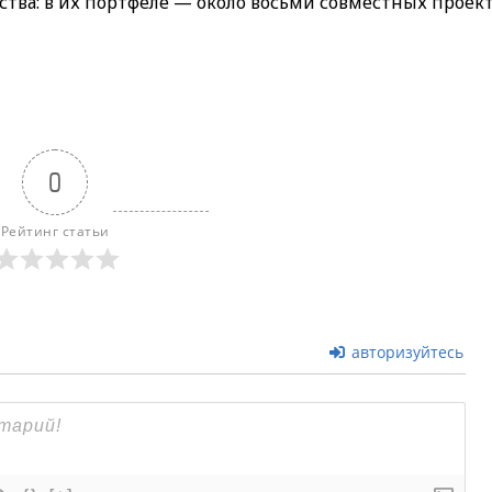
ва: в их портфеле — около восьми совместных проект
0
Рейтинг статьи
авторизуйтесь