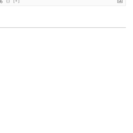
{}
[+]