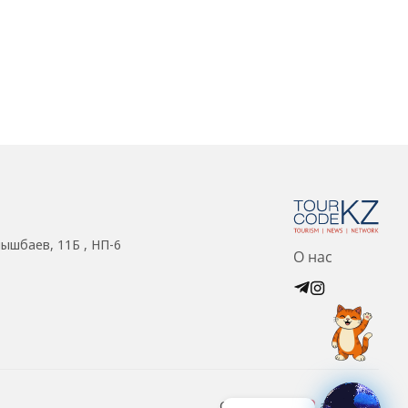
нышбаев, 11Б , НП-6
О нас
Created with
at ZIZ Inc.