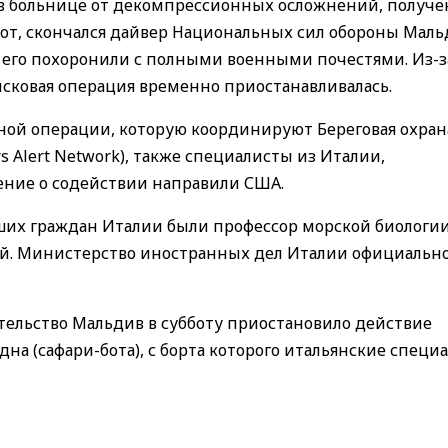
я: в больнице от декомпрессионных осложнений, получ
от, скончался дайвер Национальных сил обороны Маль
 его похоронили с полными военными почестями. Из-з
исковая операция временно приостанавливалась.
ьной операции, которую координируют Береговая охран
 Alert Network), также специалисты из Италии,
ение о содействии направили США.
их граждан Италии были профессор морской биологии
ей. Министерство иностранных дел Италии официальн
тельство Мальдив в субботу приостановило действие
на (сафари-бота), с борта которого итальянские специ