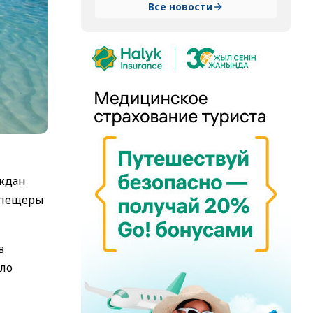
Все новости
аждан
й пещеры
в
ело