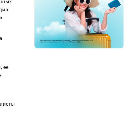
енных
див
а
а
, ее
о
алисты