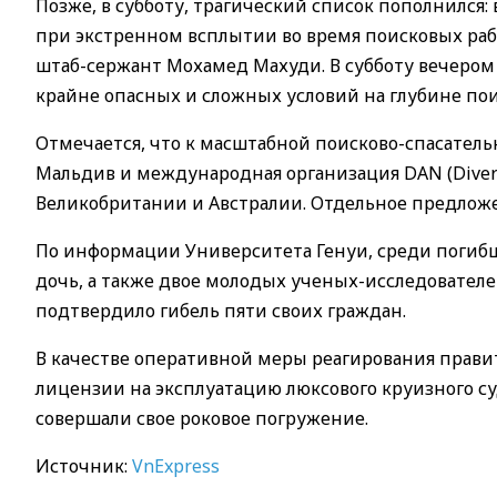
Позже, в субботу, трагический список пополнилс
при экстренном всплытии во время поисковых раб
штаб-сержант Мохамед Махуди. В субботу вечером
крайне опасных и сложных условий на глубине по
Отмечается, что к масштабной поисково-спасател
Мальдив и международная организация DAN (Divers
Великобритании и Австралии. Отдельное предлож
По информации Университета Генуи, среди погибш
дочь, а также двое молодых ученых-исследовател
подтвердило гибель пяти своих граждан.
В качестве оперативной меры реагирования прави
лицензии на эксплуатацию люксового круизного суд
совершали свое роковое погружение.
Источник:
VnExpress