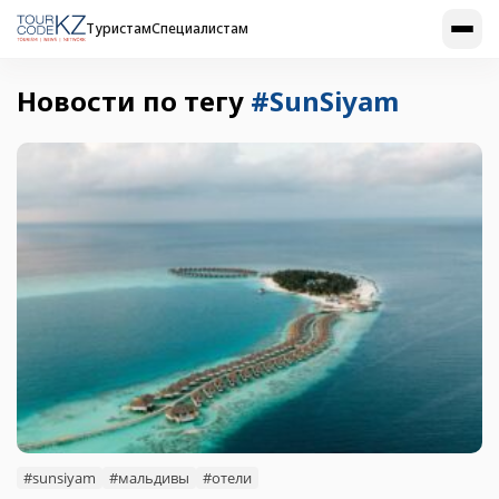
Туристам
Специалистам
Новости по тегу
#SunSiyam
#sunsiyam
#мальдивы
#отели