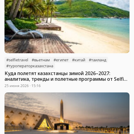
#selfietravel
#вьетнам
#египет
#китай
#таиланд
#туроператорказахстана
Куда полетят казахстанцы зимой 2026–2027:
аналитика, тренды и полетные программы от Selfie
Travel
25 июня 2026 · 15:16