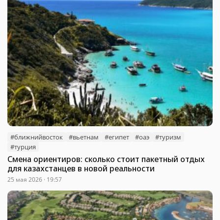
#ближнийвосток
#вьетнам
#египет
#оаэ
#туризм
#турция
Смена ориентиров: сколько стоит пакетный отдых
для казахстанцев в новой реальности
25 мая 2026 · 19:57