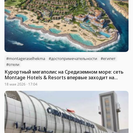
#montageraselhekma
#достопримечательности
#египет
#отели
Курортный мегаполис на Средиземном море: сеть
Montage Hotels & Resorts впервые заходит на
рынок Египта
18 мая 2026 · 17:04