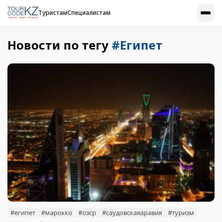
Туристам
Специалистам
Новости по тегу
#Египет
#египет
#марокко
#оэср
#саудовскаяаравия
#туризм