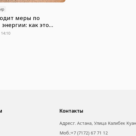
ир
водит меры по
энергии: как это
 на туристах
 14:10
м
Контакты
Адрес:
г. Астана, Улица Калибек Куа
Моб.:
+7 (7172) 67 71 12