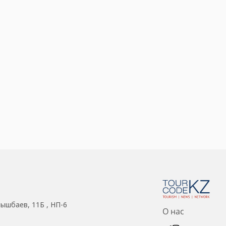
нышбаев, 11Б , НП-6
О нас