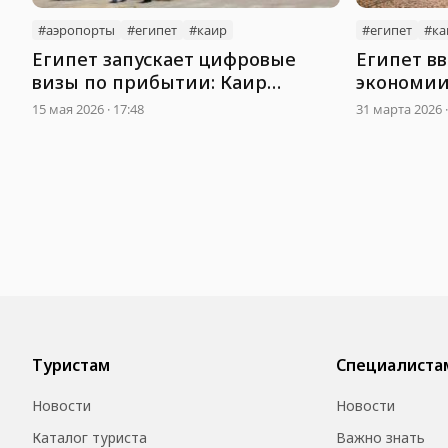
#аэропорты
#египет
#каир
#египет
#ка
Египет запускает цифровые
Египет в
визы по прибытии: Каир
экономии 
перейдет на новую систему в
отразится
15 мая 2026 · 17:48
31 марта 2026 ·
августе
Туристам
Специалиста
Новости
Новости
Каталог туриста
Важно знать