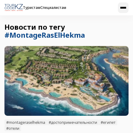
Туристам
Специалистам
Новости по тегу
#MontageRasElHekma
#montageraselhekma
#достопримечательности
#египет
#отели