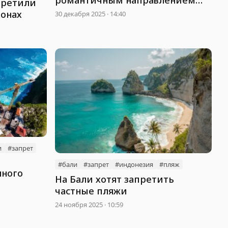
претили
мира
лонах
30 декабря 2025 · 14:40
и
#запрет
#бали
#запрет
#индонезия
#пляж
нного
На Бали хотят запретить
частные пляжи
ли
24 ноября 2025 · 10:59