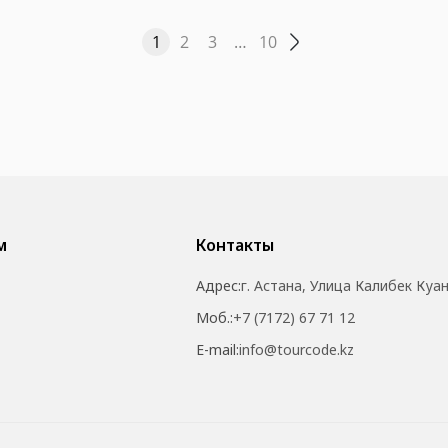
1
2
3
…
10
м
Контакты
Адрес:
г. Астана, Улица Калибек Куа
Моб.:
+7 (7172) 67 71 12
E-mail:
info@tourcode.kz