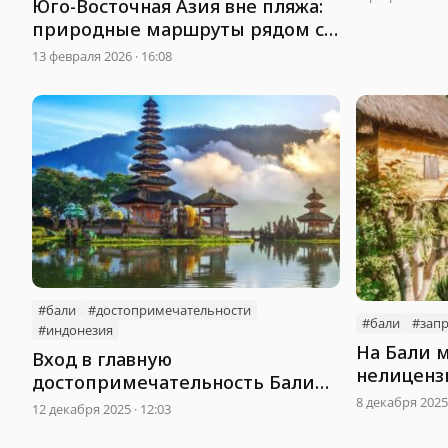
Юго-Восточная Азия вне пляжа:
природные маршруты рядом с
курортами
13 февраля 2026 · 16:08
#бали
#достопримечательности
#бали
#запр
#индонезия
На Бали 
Вход в главную
нелиценз
достопримечательность Бали
размеще
8 декабря 2025 
станет дороже
12 декабря 2025 · 12:03