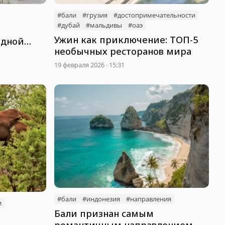
#бали
#грузия
#достопримечательности
#дубай
#мальдивы
#оаэ
Ужин как приключение: ТОП-5
одной
необычных ресторанов мира
19 февраля 2026 · 15:31
#бали
#индонезия
#направления
и
Бали признан самым
романтичным направлением