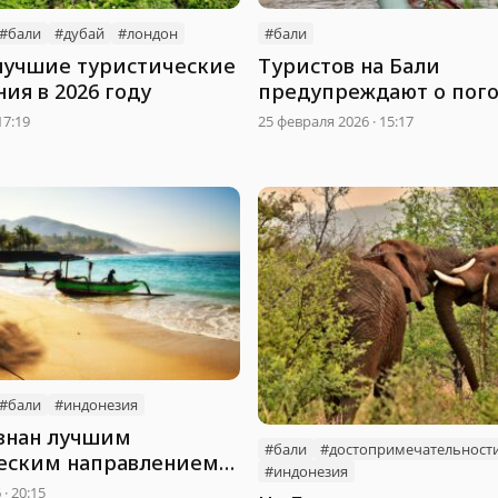
#бали
#дубай
#лондон
#бали
лучшие туристические
Туристов на Бали
ия в 2026 году
предупреждают о пог
опасности
17:19
25 февраля 2026 · 15:17
#бали
#индонезия
знан лучшим
#бали
#достопримечательност
еским направлением
#индонезия
· 20:15