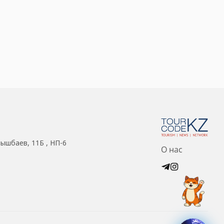
нышбаев, 11Б , НП-6
О нас