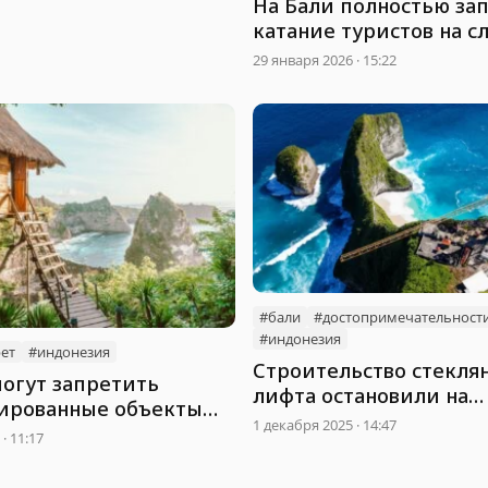
На Бали полностью за
катание туристов на с
29 января 2026 · 15:22
#бали
#достопримечательност
#индонезия
ет
#индонезия
Строительство стекля
могут запретить
лифта остановили на
ированные объекты
популярном пляже Ба
1 декабря 2025 · 14:47
ния
· 11:17