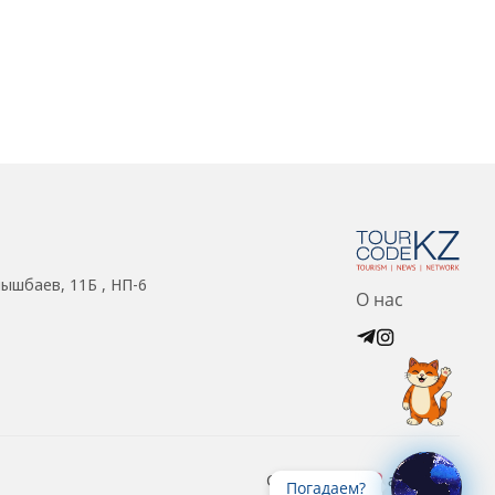
нышбаев, 11Б , НП-6
О нас
Created with
at ZIZ Inc.
Погадаем?