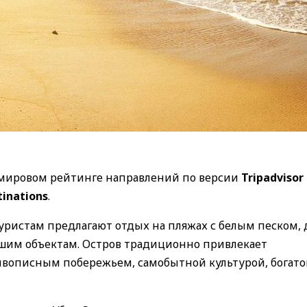
 мировом рейтинге направлений по версии
Tripadvisor
tinations
.
туристам предлагают отдых на пляжах с белым песком,
увшим объектам. Остров традиционно привлекает
описным побережьем, самобытной культурой, богато