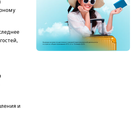
и
ирному
следнее
гостей,
а
ь
вления и