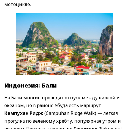
мотоцикле.
Индонезия: Бали
На Бали многие проводят отпуск между виллой и
океаном, но в районе Убуда есть маршрут
Кампухан Ридж
(Campuhan Ridge Walk) — легкая
прогулка по зеленому хребту, популярная утром и
вечером. Поездка к водопаду
Секумпул
(Sekumpul