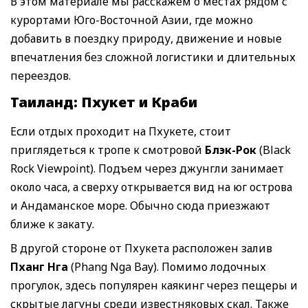
В этом материале мы расскажем о местах рядом с
курортами Юго-Восточной Азии, где можно
добавить в поездку природу, движение и новые
впечатления без сложной логистики и длительных
переездов.
Таиланд: Пхукет и Краби
Если отдых проходит на Пхукете, стоит
приглядеться к тропе к смотровой
Блэк-Рок
(Black
Rock Viewpoint). Подъем через джунгли занимает
около часа, а сверху открывается вид на юг острова
и Андаманское море. Обычно сюда приезжают
ближе к закату.
В другой стороне от Пхукета расположен залив
Пханг Нга
(Phang Nga Bay). Помимо лодочных
прогулок, здесь популярен каякинг через пещеры и
скрытые лагуны среди известняковых скал. Также