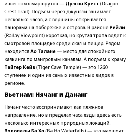
известных маршрутов —
Дрэгон Крест
(Dragon
Crest Trail). Подъем через джунгли занимает
несколько часов, а с вершины открывается
панорама на побережье и острова. В районе
Рейли
(Railay Viewpoint) короткая, но крутая тропа ведет к
смотровой площадке среди скал и пещер. Рядом
находится
Ао Талане
— место для спокойного
каякинга по мангровым каналам. А подъем к храму
Тайгер Кейв
(Tiger Cave Temple) — это 1260
ступенек и один из самых известных видов в
регионе.
Вьетнам: Нячанг и Дананг
Нячанг часто воспринимают как пляжное
направление, но в пределах часа езды здесь есть
несколько интересных природных локаций.
Водопады Ба Хо
(Ba Ho Waterfalls) — это маршрут