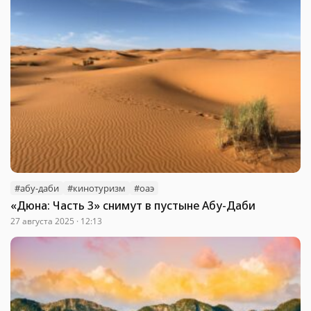
#абу-даби
#кинотуризм
#оаэ
«Дюна: Часть 3» снимут в пустыне Абу-Даби
27 августа 2025 · 12:13