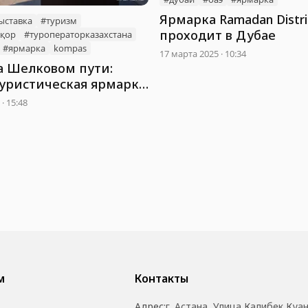
Ярмарка Ramadan Distri
ыставка
#туризм
проходит в Дубае
мқор
#туроператорказахстана
#ярмарка
kompas
17 марта 2025 · 10:34
а Шелковом пути:
туристическая ярмарка
 Ташкенте
· 15:48
м
Контакты
Адрес:
г. Астана, Улица Калибек Куа