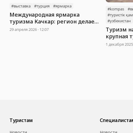
#выставка
#турция
#ярмарка
#kompas
#в
Международная ярмарка
#туристік қа
туризма Качкар: регион делает
#узбекистан
ставку на нишевой туризм и
Туризм н
29 апреля 2026 · 12:07
новые рынки
крупная 
прошла в
1 декабря 2025 
Туристам
Специалиста
Новости
Новости