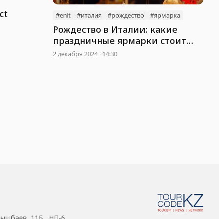
ct
#enit
#италия
#рождество
#ярмарка
Рождество в Италии: какие
праздничные ярмарки стоит
посетить?
2 декабря 2024 · 14:30
нышбаев, 11Б , НП-6