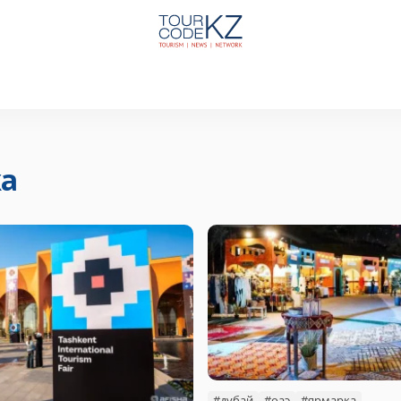
а
#дубай
#оаэ
#ярмарка