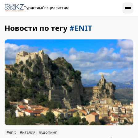
Туристам
Специалистам
Новости по тегу
#ENIT
#enit
#италия
#шопинг