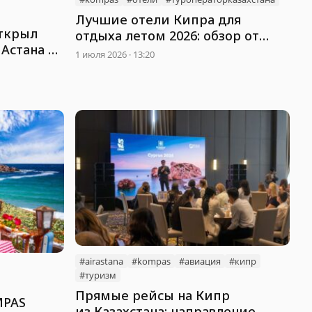
Лучшие отели Кипра для
открыл
отдыха летом 2026: обзор от
Астана –
KOMPAS Touroperator
1 июля 2026 · 13:20
#airastana
#kompas
#авиация
#кипр
#туризм
Прямые рейсы на Кипр
MPAS
из Казахстана: направление