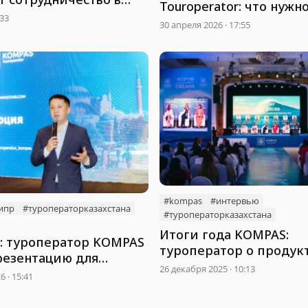
Touroperator: что нужн
ризма
:33
казахстанским турист
30 апреля 2026 · 17:55
#kompas
#интервью
ипр
#туроператорказахстана
#туроператорказахстана
Итоги года KOMPAS:
6: туроператор KOMPAS
туроператор о продукт
резентацию для
стандартах и работе с
26 декабря 2025 · 10:13
в в Астане
 · 15:41
партнерами