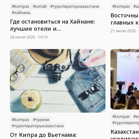
#kompas
#китай
#туроператорказахстана
#kompas
#а
#хайнань
Восточный
Где остановиться на Хайнане:
главных к
лучшие отели и
меняет ф
21 июля 2026 · 
оздоровительные центры для
28 июля 2026 · 14:10
казахстанских туристов
#kompas
#м
#kompas
#туризм
#туроператор
#туроператорыказахстана
Казахста
От Кипра до Вьетнама:
усиливаю