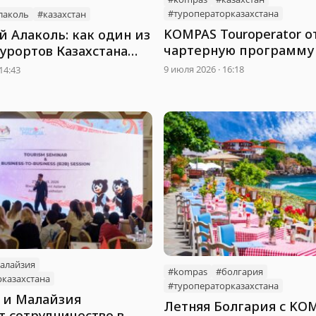
#туроператорказахстана
лаколь
#казахстан
KOMPAS Touroperator 
 Алаколь: как один из
чартерную программу 
урортов Казахстана
Урджар
ормат отдыха
9 июля 2026 · 16:18
14:43
алайзия
#kompas
#болгария
казахстана
#туроператорказахстана
н и Малайзия
Летняя Болгария с KO
т сотрудничество в