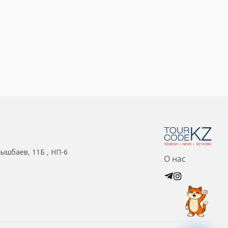
нышбаев, 11Б , НП-6
О нас