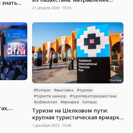
о знать
выходит в сегмент массового
21 апреля 2026 · 10:10
ам
туризма
#kompas
#выставка
#туризм
#туристік қамқор
#туроператорказахстана
#узбекистан
#ярмарка
kompas
ах,
Туризм на Шелковом пути:
крупная туристическая ярмарка
прошла в Ташкенте
1 декабря 2025 · 15:48