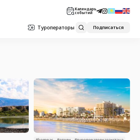
Календарь
событий
Туроператоры
Подписаться
#kompas
#отели
#туроператорказахстана