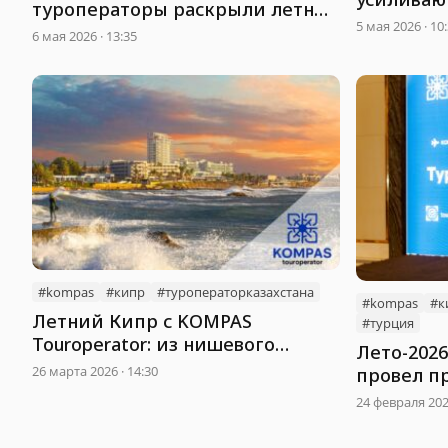
туроператоры раскрыли летние
сфере ту
5 мая 2026 · 10
маршруты из Астаны
6 мая 2026 · 13:35
#kompas
#кипр
#туроператорказахстана
#kompas
#к
Летний Кипр с KOMPAS
#турция
Touroperator: из нишевого
Лето-202
направления в массовый
26 марта 2026 · 14:30
провел п
продукт
турагенто
24 февраля 2026