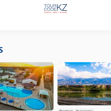
S
#kompas
#казахстан