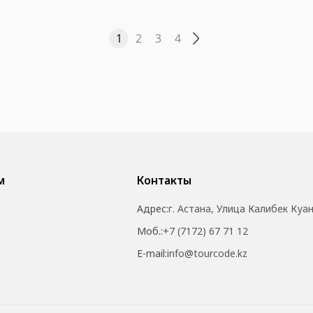
1
2
3
4
м
Контакты
Адрес:
г. Астана, Улица Калибек Куа
Моб.:
+7 (7172) 67 71 12
E-mail:
info@tourcode.kz