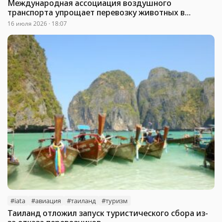
Международная ассоциация воздушного
транспорта упрощает перевозку животных в
самолетах
16 июля 2026 · 18:07
#iata
#авиация
#таиланд
#туризм
Таиланд отложил запуск туристического сбора из-