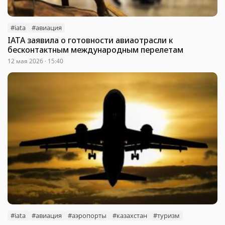
#iata
#авиация
IATA заявила о готовности авиаотрасли к
бесконтактным международным перелетам
12 мая 2026 · 15:40
#iata
#авиация
#аэропорты
#казахстан
#туризм