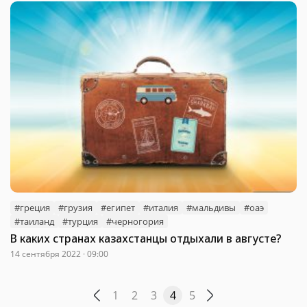
#греция
#грузия
#египет
#италия
#мальдивы
#оаэ
#таиланд
#турция
#черногория
В каких странах казахстанцы отдыхали в августе?
14 сентября 2022 · 09:00
1
2
3
4
5