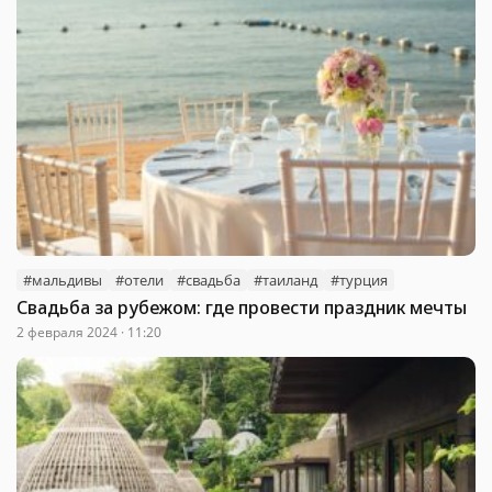
#мальдивы
#отели
#свадьба
#таиланд
#турция
Свадьба за рубежом: где провести праздник мечты
2 февраля 2024 · 11:20