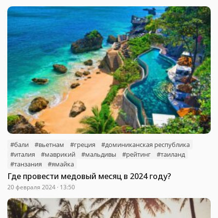
#бали
#вьетнам
#греция
#доминиканская республика
#италия
#маврикий
#мальдивы
#рейтинг
#таиланд
#танзания
#ямайка
Где провести медовый месяц в 2024 году?
20 февраля 2024 · 13:50