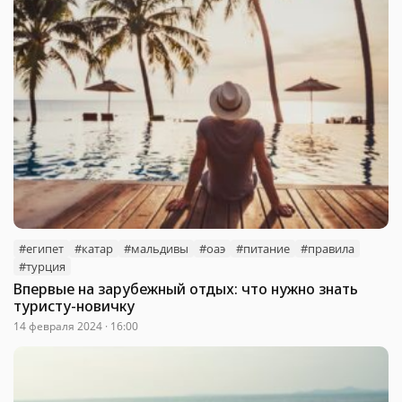
#египет
#катар
#мальдивы
#оаэ
#питание
#правила
#турция
Впервые на зарубежный отдых: что нужно знать
туристу-новичку
14 февраля 2024 · 16:00