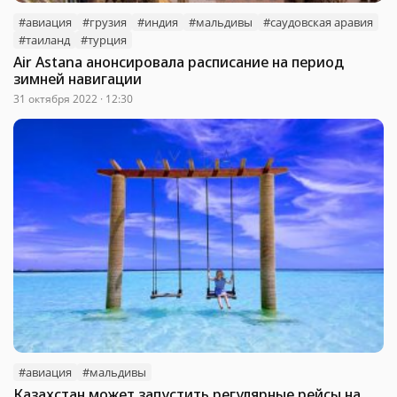
#авиация
#грузия
#индия
#мальдивы
#саудовская аравия
#таиланд
#турция
Air Astana анонсировала расписание на период
зимней навигации
31 октября 2022 · 12:30
#авиация
#мальдивы
Казахстан может запустить регулярные рейсы на