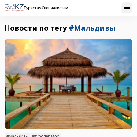
Туристам
Специалистам
Новости по тегу
#Мальдивы
#мальдивы
#туроператор