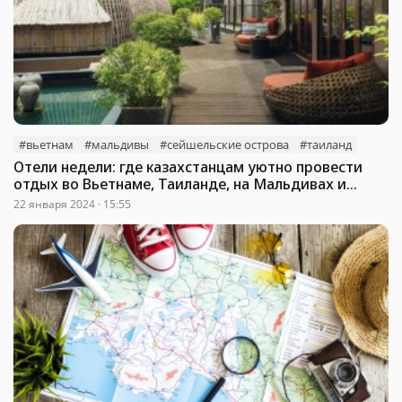
#вьетнам
#мальдивы
#сейшельские острова
#таиланд
Отели недели: где казахстанцам уютно провести
отдых во Вьетнаме, Таиланде, на Мальдивах и
Сейшелах?
22 января 2024 · 15:55