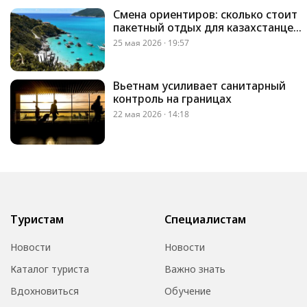
Смена ориентиров: сколько стоит
пакетный отдых для казахстанцев
в новой реальности
25 мая 2026 · 19:57
Вьетнам усиливает санитарный
контроль на границах
22 мая 2026 · 14:18
Туристам
Специалистам
Новости
Новости
Каталог туриста
Важно знать
Вдохновиться
Обучение