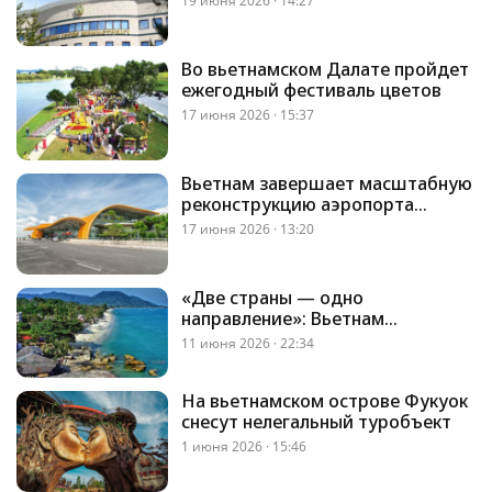
19 июня 2026 · 14:27
Во вьетнамском Далате пройдет
ежегодный фестиваль цветов
17 июня 2026 · 15:37
Вьетнам завершает масштабную
реконструкцию аэропорта
Лиенкхыонг
17 июня 2026 · 13:20
«Две страны — одно
направление»: Вьетнам
предложил Таиланду создать
11 июня 2026 · 22:34
единый туристический маршрут
На вьетнамском острове Фукуок
снесут нелегальный туробъект
1 июня 2026 · 15:46