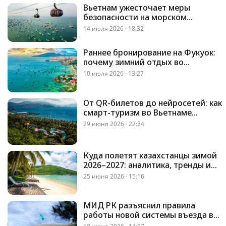
Вьетнам ужесточает меры
безопасности на морском
транспорте
14 июля 2026 · 18:32
Раннее бронирование на Фукуок:
почему зимний отдых во
Вьетнаме стоит планировать
10 июля 2026 · 13:27
заранее
От QR-билетов до нейросетей: как
смарт-туризм во Вьетнаме
повысил рост турпотока
29 июня 2026 · 22:24
Куда полетят казахстанцы зимой
2026–2027: аналитика, тренды и
полетные программы от Selfie
25 июня 2026 · 15:16
Travel
МИД РК разъяснил правила
работы новой системы въезда во
Вьетнам