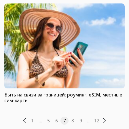
Быть на связи за границей: роуминг, eSIM, местные
сим-карты
1
…
5
6
7
8
9
…
12