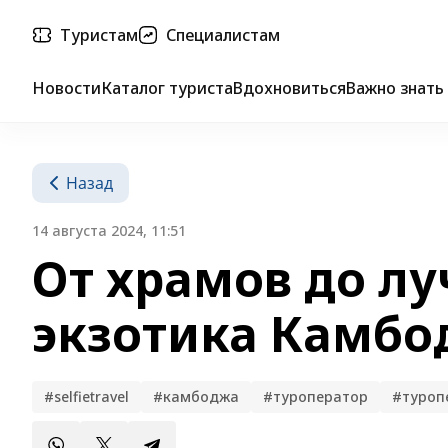
Туристам
Специалистам
Новости
Каталог туриста
Вдохновиться
Важно знать
Назад
14 августа 2024, 11:51
От храмов до л
экзотика Камбодж
#selfietravel
#камбоджа
#туроператор
#туроп