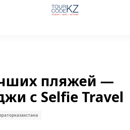
учших пляжей —
и с Selfie Travel
ераторказахстана