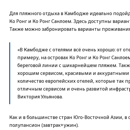
Для пляжного отдыха в Камбодже идеально подойд
Ко Ронг и Ко Ронг Санлоем. Здесь доступны вариан
Также можно забронировать варианты проживания 
«В Камбодже с отелями всё очень хорошо: от от
примеру, на островах Ко Ронг и Ко Ронг Санлое
береговой линии с шикарнейшем пляжем. Также
хорошим сервисом, красивыми и аккуратными 
количество европейских отелей, которые так 
отличным сервисом и очень развитой инфрастр
Виктория Ульянова.
Как и в большинстве стран Юго-Восточной Азии, в
полупансион (завтрак+ужин).