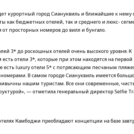
ет курортный город Сиануквиль и ближайшие к нему 
ты как бюджетных отелей, так и среднего и люкс- сегм
от просторных номеров до вилл и бунгало.
елей 3* до роскошных отелей очень высокого уровня. К
м есть отели 3*, которые при этом находятся на первой
 есть luxury отели 5* с потрясающим песчаным пляже
номерами. В самом городе Сиануквиль имеется больш
привычны нашим туристам. Все они современные, чисты
уктурой», — отметила генеральный директор Selfie Tr
 отелях Камбоджи преобладают концепции на базе завт