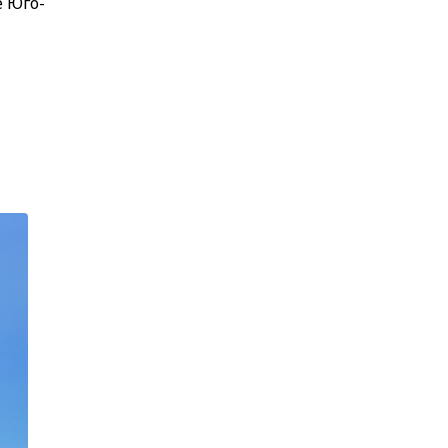
е Юго-