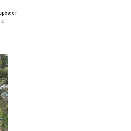
оров: от
 с