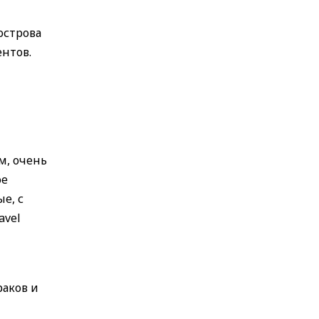
острова
ентов.
м, очень
ое
е, с
avel
раков и