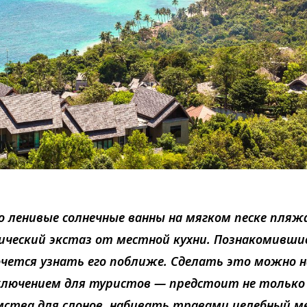
о ленивые солнечные ванны на мягком песке пляж
ический экстаз от местной кухни. Познакомившис
чется узнать его поближе. Сделать это можно н
ключением для туристов — предстоит не только
мства для слонов, набивать травами целебный м