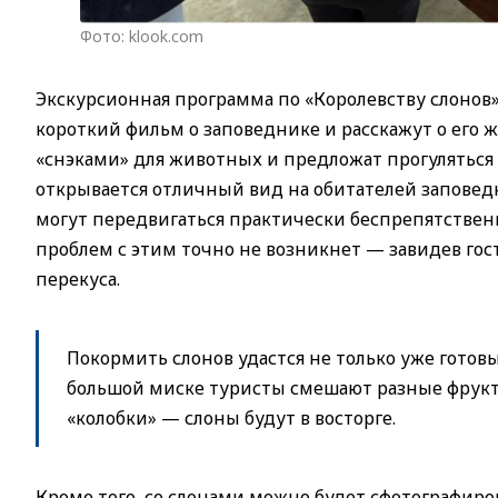
Фото: klook.com
Экскурсионная программа по «Королевству слонов»
короткий фильм о заповеднике и расскажут о его ж
«снэками» для животных и предложат прогуляться 
открывается отличный вид на обитателей заповед
могут передвигаться практически беспрепятственно
проблем с этим точно не возникнет — завидев гос
перекуса.
Покормить слонов удастся не только уже готов
большой миске туристы смешают разные фрукт
«колобки» — слоны будут в восторге.
Кроме того, со слонами можно будет сфотографиро