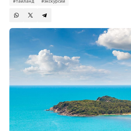
#таиланд
#экскурсии