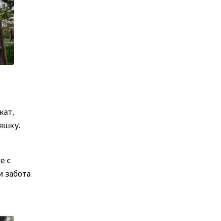
жат,
няшку.
е с
и забота