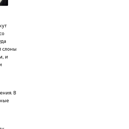
жут
со
уда
й слоны
м, и
и
ения. В
зные
ду