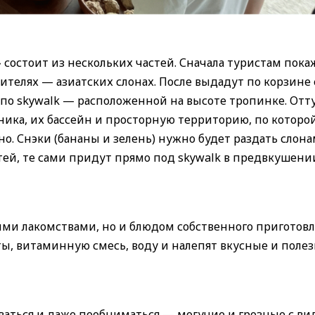
 состоит из нескольких частей. Сначала туристам пока
ителях — азиатских слонах. После выдадут по корзине 
по skywalk — расположенной на высоте тропинке. Отт
ника, их бассейн и просторную территорию, по которо
. Снэки (бананы и зелень) нужно будет раздать слона
тей, те сами придут прямо под skywalk в предвкушени
ыми лакомствами, но и блюдом собственного приготовл
ы, витаминную смесь, воду и налепят вкусные и поле
ваться и даже пообниматься — могучие и грозные с ви