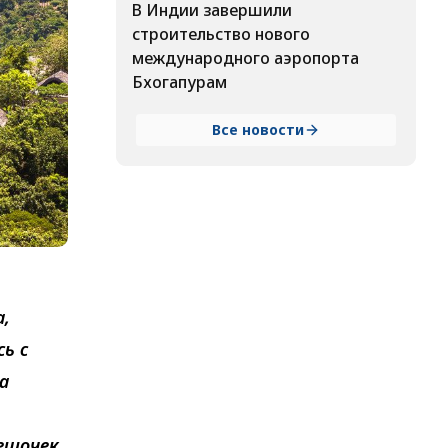
В Индии завершили
строительство нового
международного аэропорта
Бхогапурам
Все новости
а,
ь с
а
ешочек