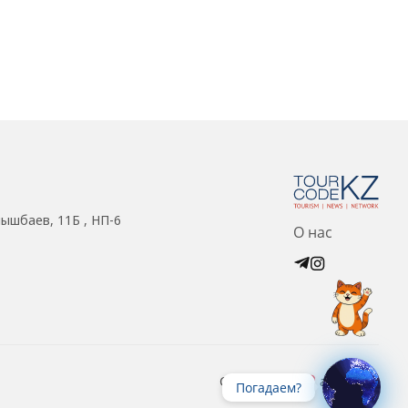
нышбаев, 11Б , НП-6
О нас
Created with
at ZIZ Inc.
Погадаем?