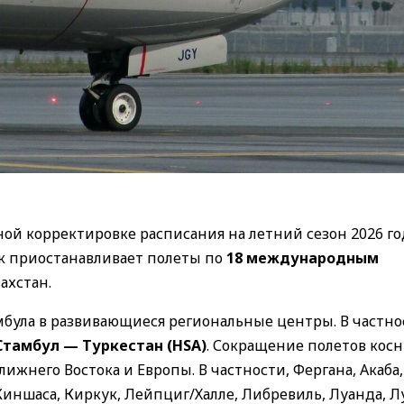
ой корректировке расписания на летний сезон 2026 год
к приостанавливает полеты по
18 международным
ахстан.
була в развивающиеся региональные центры. В частно
Стамбул — Туркестан (HSA)
. Сокращение полетов косн
жнего Востока и Европы. В частности, Фергана, Акаба,
 Киншаса, Киркук, Лейпциг/Халле, Либревиль, Луанда, Л