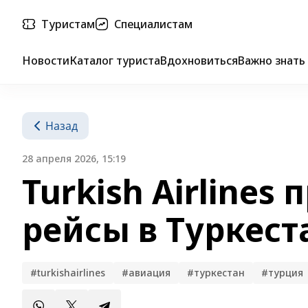
Туристам
Специалистам
Новости
Каталог туриста
Вдохновиться
Важно знать
Назад
28 апреля 2026, 15:19
Turkish Airlines
рейсы в Туркест
#turkishairlines
#авиация
#туркестан
#турция