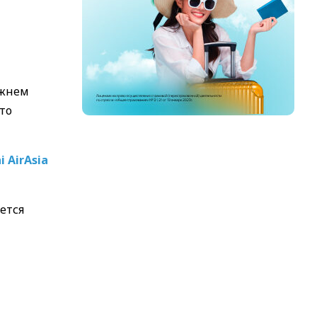
ижнем
то
i AirAsia
ется