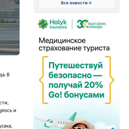
Все новости
а. В
сти,
улось и
усака,