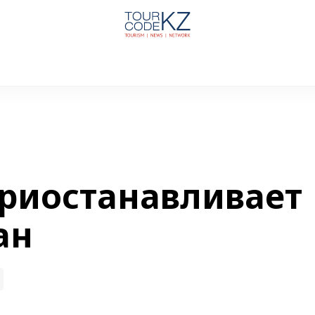
 приостанавливает
ан