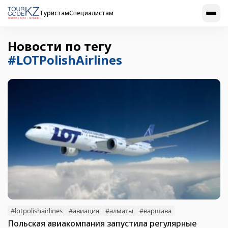
Туристам
Специалистам
Новости по тегу
#LOTPolishAirlines
#lotpolishairlines
#авиация
#алматы
#варшава
Польская авиакомпания запустила регулярные