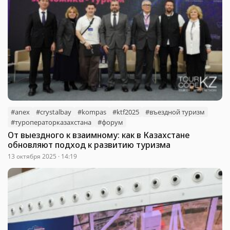
#anex
#crystalbay
#kompas
#ktf2025
#въездной туризм
#туроператорказахстана
#форум
От выездного к взаимному: как в Казахстане
обновляют подход к развитию туризма
13 октября 2025 · 14:19