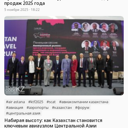
продаж 2025 года
5 ноября 2025 · 18:22
#air astana
#ktf2025
#scat
#авиакомпании казахстана
#авиация
#аэропорты
#казахстан
#форум
#центральная азия
Набирая высоту: как Казахстан становится
ключевым авиаузлом Центральной Азии