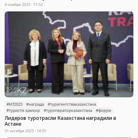
4 ноября 2025 · 11:52
#ktf2025
#награда
#турагентстваказахстана
#туристік қамқор
#туроператорказахстана
#форум
Лидеров туротрасли Казахстана наградили в
Астане
31 октября 2025 · 14:35