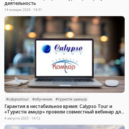
деятельность
14 января 2026 · 14:31
#calypsotour
#обучение
#туристік қамқор
Гарантия в нестабильное время: Calypso Tour и
«Туристік Қамқор» провели совместный вебинар для
агентов
4 августа 2025 · 14:12