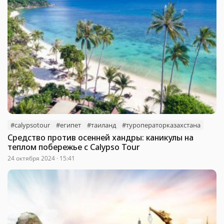
#calypsotour
#египет
#таиланд
#туроператорказахстана
Средство против осенней хандры: каникулы на
теплом побережье с Calypso Tour
24 октября 2024 · 15:41