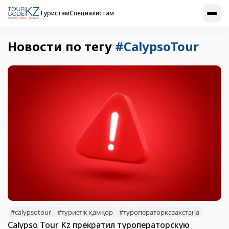
Туристам
Специалистам
Новости по тегу
#CalypsoTour
#calypsotour
#туристік қамқор
#туроператорказахстана
Calypso Tour Kz прекратил туроператорскую