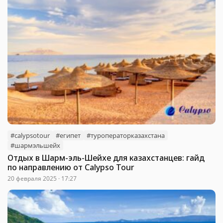
#calypsotour
#египет
#туроператорказахстана
#шармэльшейх
Отдых в Шарм-эль-Шейхе для казахстанцев: гайд
по направлению от Calypso Tour
20 февраля 2025 · 17:27