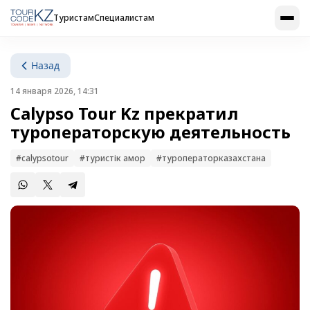
Туристам
Специалистам
Назад
14 января 2026, 14:31
Calypso Tour Kz прекратил
туроператорскую деятельность
#calypsotour
#туристік қамқор
#туроператорказахстана