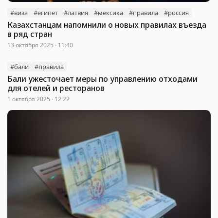
#виза
#египет
#латвия
#мексика
#правила
#россия
Казахстанцам напомнили о новых правилах въезда
в ряд стран
13 октября 2025 · 11:40
#бали
#правила
Бали ужесточает меры по управлению отходами
для отелей и ресторанов
1 октября 2025 · 12:22