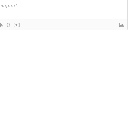
{}
[+]