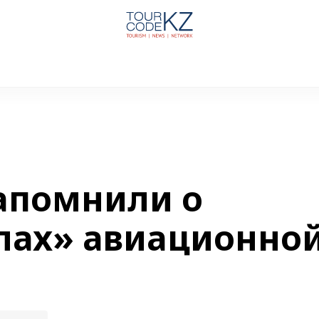
апомнили о
лах» авиационно