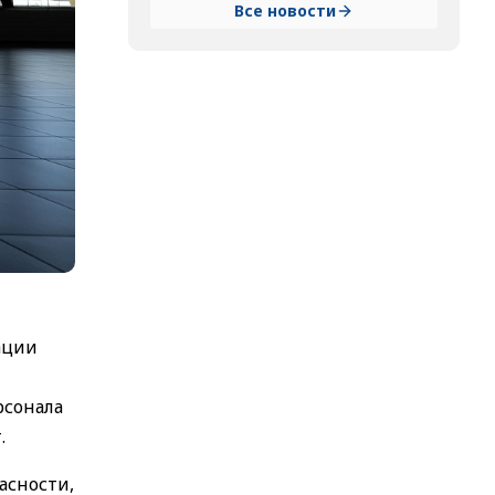
Все новости
ации
рсонала
.
асности,