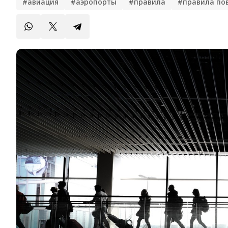
#авиация
#аэропорты
#правила
#правила по