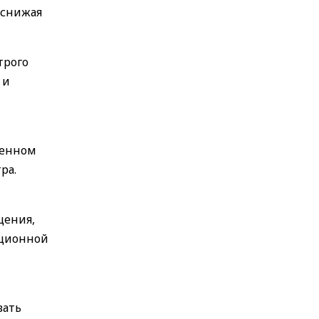
 снижая
трого
 и
шенном
ра.
щения,
ационной
вать