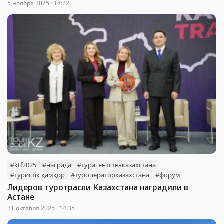
5 ноября 2025 · 18:22
#ktf2025
#награда
#турагентстваказахстана
#туристік қамқор
#туроператорказахстана
#форум
Лидеров туротрасли Казахстана наградили в
Астане
31 октября 2025 · 14:35