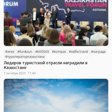
#anex
#fun&sun
#kitf2025
#kompas
#selfie travel
#награда
#туроператорказахстана
Лидеров туристской отрасли наградили в
Казахстане
7 октября 2025 · 11:40