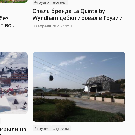
#грузия
#отели
Отель бренда La Quinta by
Wyndham дебютировал в Грузии
без
т во
30 апреля 2025 · 11:51
#грузия
#туризм
ткрыли на