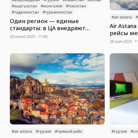
#кыргызстан
#монголия
#пакистан
#таджикистан
#туркменистан
#air astana
#
Один регион — единые
Air Astan
стандарты: в ЦА внедряют
рейсы ме
общую систему оценки
20 июня 2025 · 11:06
гостиниц
28 мая 2025 · 1
#air astana
#грузия
#прямой рейс
#грузия
#от