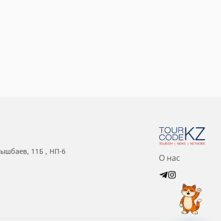
нышбаев, 11Б , НП-6
О нас