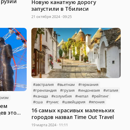
Грузии
Новую канатную дорогу
запустили в Тбилиси
21 октября 2024 · 09:25
#австралия
#вьетнам
#германия
#гренландия
#грузия
#индонезия
#италия
#канада
#колумбия
#непал
#рейтинг
ризм
#сша
#тунис
#швейцария
#япония
чем
16 самых красивых маленьких
ев это
городов назвал Time Out Travel
19 марта 2024 · 11:11