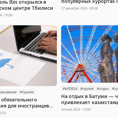
популярных курортах 
ль Ibis открылся в
ском центре Тбилиси
27 декабря 2024 · 09:38
 · 10:00
#kitf2024
#грузия
#отдых
#ту
рахование
#туризм
На отдых в Батуми — 
 обязательного
привлекает казахстанц
ния для иностранцев
направление
24 мая 2024 · 15:00
до 2026 года в Грузии
2:55