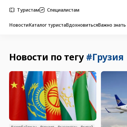
Туристам
Специалистам
Новости
Каталог туриста
Вдохновиться
Важно знать
Новости по тегу
#Грузия
#азербайджан
#грузия
#казахстан
#китай