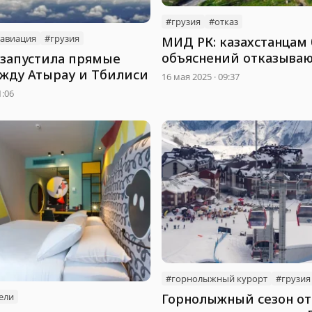
#грузия
#отказ
авиация
#грузия
МИД РК: казахстанцам 
объяснений отказываю
a запустила прямые
въезде в Грузию
жду Атырау и Тбилиси
16 мая 2025 · 09:37
1:06
#горнолыжный курорт
#грузия
ели
Горнолыжный сезон о