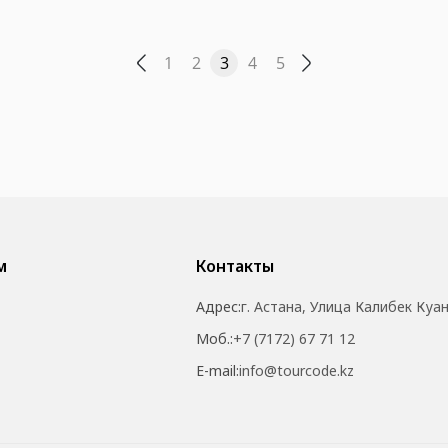
1
2
3
4
5
м
Контакты
Адрес:
г. Астана, Улица Калибек Куа
Моб.:
+7 (7172) 67 71 12
E-mail:
info@tourcode.kz