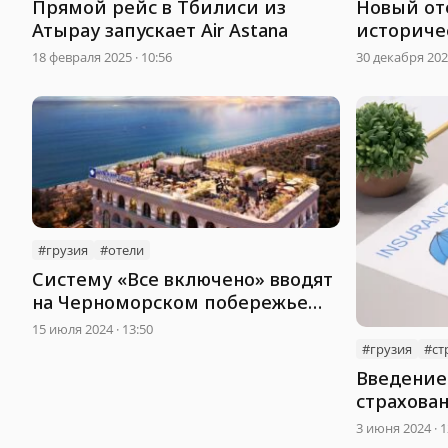
Прямой рейс в Тбилиси из
Новый оте
Атырау запускает Air Astana
историче
18 февраля 2025 · 10:56
30 декабря 2024
#грузия
#отели
Систему «Все включено» вводят
на Черноморском побережье
Грузии
15 июля 2024 · 13:50
#грузия
#ст
Введение
страхова
отложили 
3 июня 2024 · 1