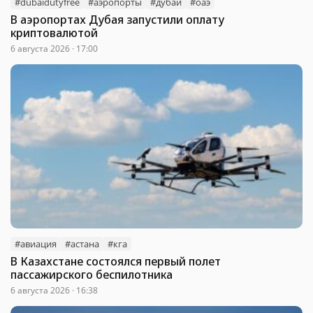
#dubaidutyfree
#аэропорты
#дубай
#оаэ
В аэропортах Дубая запустили оплату
криптовалютой
6 августа 2026 · 17:00
#авиация
#астана
#кга
В Казахстане состоялся первый полет
пассажирского беспилотника
6 августа 2026 · 16:38