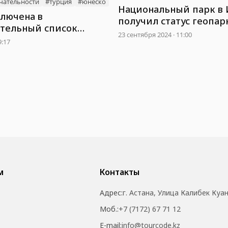
чательности
#турция
#юнеско
Национальный парк в
ключена в
получил статус геопар
тельный список
ЮНЕСКО
23 сентября 2024 · 11:00
9:17
м
Контакты
Адрес:
г. Астана, Улица Калибек Куа
Моб.:
+7 (7172) 67 71 12
E-mail:
info@tourcode.kz