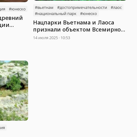
#вьетнам
#достопримечательности
#лаос
ция
#юнеско
#национальный парк
#юнеско
древний
Нацпарки Вьетнама и Лаоса
рции
признали объектом Всемирного
наследия ЮНЕСКО
14 июля 2025 · 10:53
лия