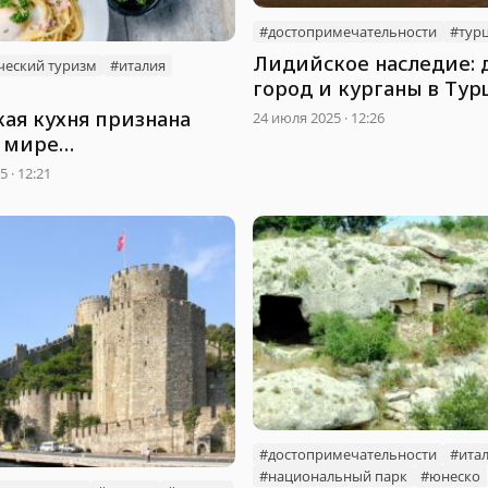
#достопримечательности
#тур
Лидийское наследие: 
ческий туризм
#италия
город и курганы в Ту
признаны ЮНЕСКО
кая кухня признана
24 июля 2025 · 12:26
 мире
мическим наследием
 · 12:21
#достопримечательности
#ита
#национальный парк
#юнеско