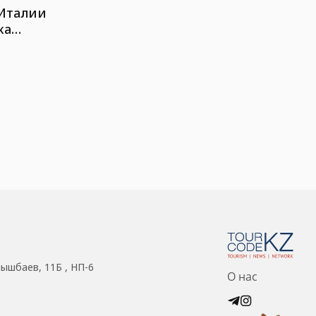
 Италии
ка
нышбаев, 11Б , НП-6
О нас