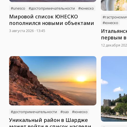
#unesco
#достопримечательности
#юнеско
Мировой список ЮНЕСКО
#гастрономи
пополнился новыми объектами
#юнеско
Итальянс
3 августа 2026 · 13:45
первым в
гастроно
12 декабря 2025
ЮНЕСКО
#достопримечательности
#оаэ
#юнеско
Уникальный район в Шардже
может войти в список наследия