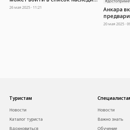
#достоприме
ЮНЕСКО
26 мая 2025 · 11:21
Анкара в
предвари
ЮНЕСКО
20 мая 2025 · 0
Туристам
Специалиста
Новости
Новости
Каталог туриста
Важно знать
Вдохновиться
Обучение