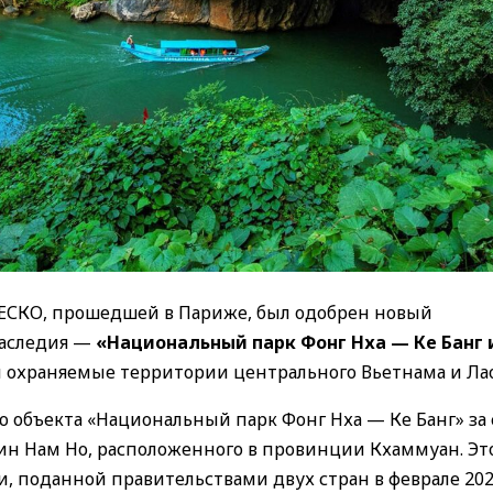
НЕСКО, прошедшей в Париже, был одобрен новый
наследия —
«Национальный парк Фонг Нха — Ке Банг 
 охраняемые территории центрального Вьетнама и Лао
 объекта «Национальный парк Фонг Нха — Ке Банг» за 
Хин Нам Но, расположенного в провинции Кхаммуан. Эт
 поданной правительствами двух стран в феврале 2024