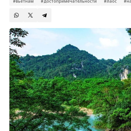
#вьетнам
#достопримечательности
#лаос
#н