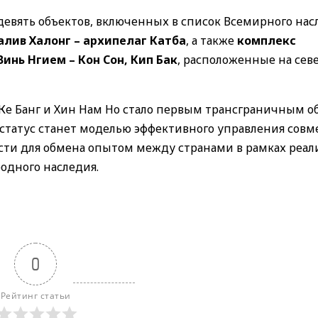
девять объектов, включенных в список Всемирного нас
алив Халонг – архипелаг Катба
, а также
комплекс
инь Нгием – Кон Сон, Кип Бак
, расположенные на сев
Ке Банг и Хин Нам Но стало первым трансграничным о
 статус станет моделью эффективного управления сов
сти для обмена опытом между странами в рамках реа
родного наследия.
0
Рейтинг статьи