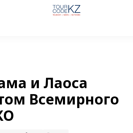
ама и Лаоса
том Всемирного
КО