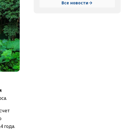
Все новости
и
са.
счет
о
 года.