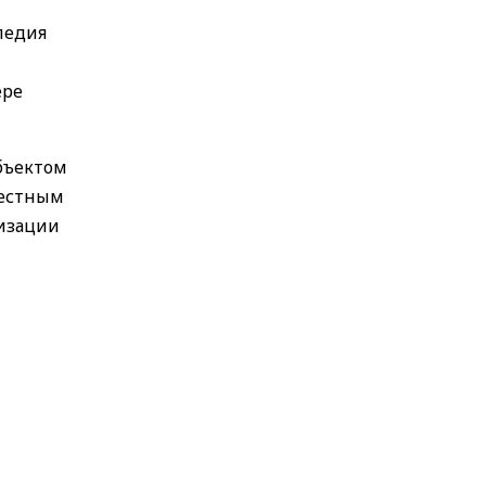
ледия
ере
бъектом
местным
лизации