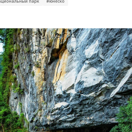
ациональный парк
#юнеско