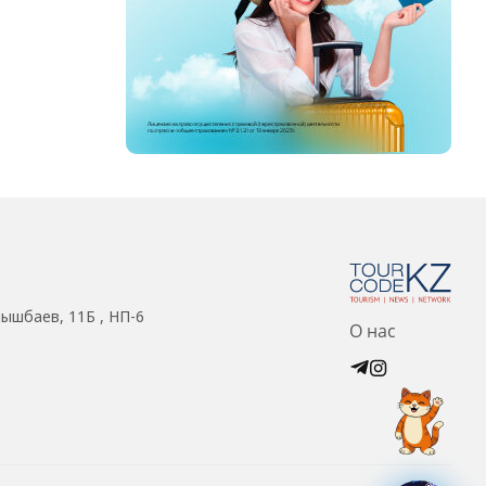
нышбаев, 11Б , НП-6
О нас