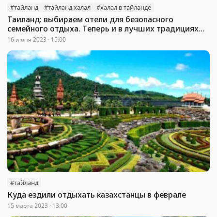
#тайланд
#тайланд халал
#халал в тайланде
Таиланд: выбираем отели для безопасного
семейного отдыха. Теперь и в лучших традициях
«халал»
16 июня 2023 · 15:00
#тайланд
Куда ездили отдыхать казахстанцы в феврале
15 марта 2023 · 13:00