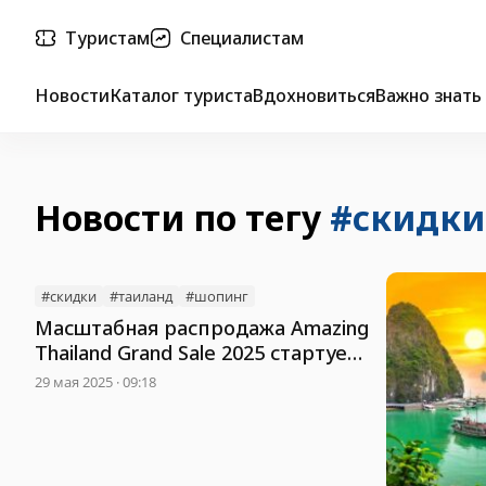
Туристам
Специалистам
Новости
Каталог туриста
Вдохновиться
Важно знать
Новости по тегу
#скидки
#скидки
#таиланд
#шопинг
Масштабная распродажа Amazing
Thailand Grand Sale 2025 стартует
в Таиланде
29 мая 2025 · 09:18