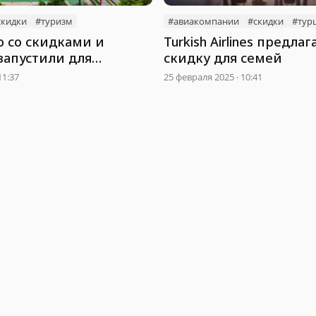
скидки
#туризм
#авиакомпании
#скидки
#тур
 со скидками и
Turkish Airlines предлаг
запустили для
скидку для семей
 во Вьетнаме
11:37
25 февраля 2025 · 10:41