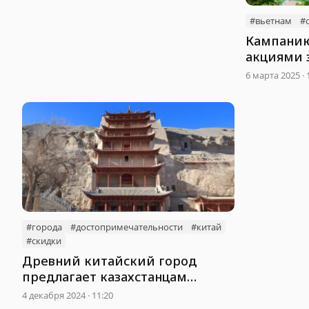
#вьетнам
#
Кампанию
акциями 
туристов
6 марта 2025 · 
#города
#достопримечательности
#китай
#скидки
Древний китайский город
предлагает казахстанцам
скидки на посещение
4 декабря 2024 · 11:20
достопримечательностей