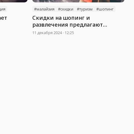
ция
#малайзия
#скидки
#туризм
#шопинг
ает
Скидки на шопинг и
развлечения предлагают
казахстанцам в Малайзии
11 декабря 2024 · 12:25