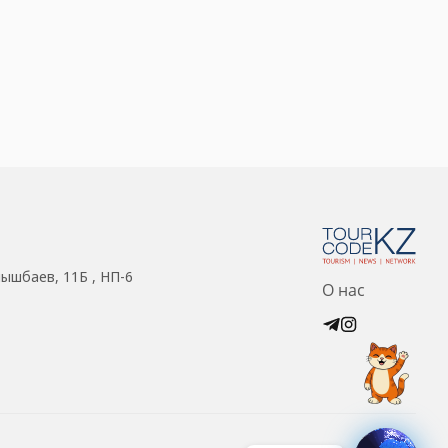
нышбаев, 11Б , НП-6
О нас